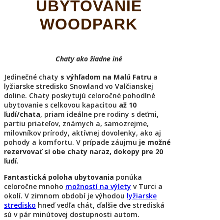
UBYTOVANIE
WOODPARK
Chaty ako žiadne iné
Jedinečné chaty
s výhľadom na Malú Fatru
a
lyžiarske stredisko Snowland vo Valčianskej
doline. Chaty poskytujú celoročné pohodlné
ubytovanie s celkovou kapacitou
až 10
ľudí/chata
, priam ideálne pre rodiny s deťmi,
partiu priateľov, známych a, samozrejme,
milovníkov prírody, aktívnej dovolenky, ako aj
pohody a komfortu. V prípade záujmu
je možné
rezervovať si obe chaty naraz, dokopy pre 20
ľudí.
Fantastická poloha ubytovania
ponúka
celoročne mnoho
možností na výlety
v Turci a
okolí. V zimnom období je výhodou
lyžiarske
stredisko
hneď vedľa chát, ďalšie dve strediská
sú v pár minútovej dostupnosti autom.