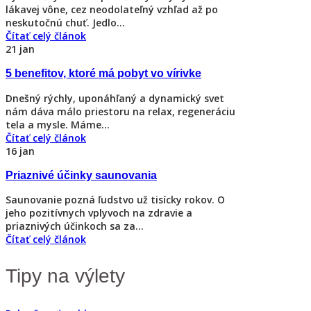
lákavej vône, cez neodolateľný vzhľad až po
neskutočnú chuť. Jedlo...
Čítať celý článok
21
jan
5 benefitov, ktoré má pobyt vo vírivke
Dnešný rýchly, uponáhľaný a dynamický svet
nám dáva málo priestoru na relax, regeneráciu
tela a mysle. Máme...
Čítať celý článok
16
jan
Priaznivé účinky saunovania
Saunovanie pozná ľudstvo už tisícky rokov. O
jeho pozitívnych vplyvoch na zdravie a
priaznivých účinkoch sa za...
Čítať celý článok
Tipy na výlety