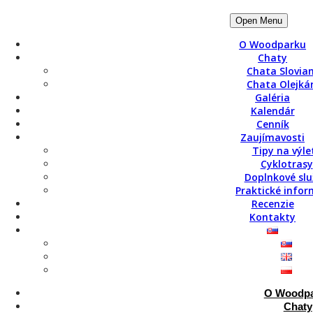
Open Menu
O Woodparku
Chaty
Chata Slovia
Chata Olejká
Galéria
Kalendár
Cenník
SÚKROMN
Zaujímavosti
Tipy na výle
Cyklotrasy
Doplnkové slu
Praktické infor
Recenzie
5-chodová degustačná večera a
Kontakty
SÚKROMN
O Woodp
Chaty