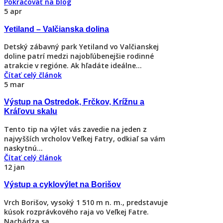
Pokračovať na blog
5
apr
Yetiland – Valčianska dolina
Detský zábavný park Yetiland vo Valčianskej
doline patrí medzi najobľúbenejšie rodinné
atrakcie v regióne. Ak hľadáte ideálne...
Čítať celý článok
5
mar
Výstup na Ostredok, Frčkov, Krížnu a
Kráľovu skalu
Tento tip na výlet vás zavedie na jeden z
najvyšších vrcholov Veľkej Fatry, odkiaľ sa vám
naskytnú...
Čítať celý článok
12
jan
Výstup a cyklovýlet na Borišov
Vrch Borišov, vysoký 1 510 m n. m., predstavuje
kúsok rozprávkového raja vo Veľkej Fatre.
Nachádza sa...