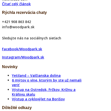
Čítať celý článok
Rýchla rezervácia chaty
+421 908 863 842
info@woodpark.sk
Sledujte nás na sociálnych sieťach
Facebook/Woodpark.sk
Instagram/Woodpark.sk
Novinky
Yetiland – Valčianska dolina
6 mýtov o víne, ktorým by ste už nemali
veriť
Výstup na Ostredok, Frčkov, Krížnu a
Kráľovu skalu
Výstup a cyklovýlet na Borišov
Dôležité odkazy