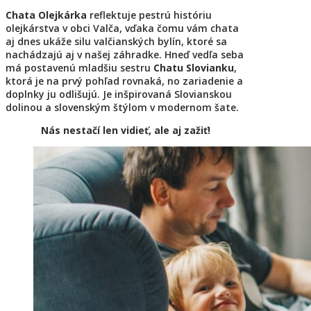
Chata Olejkárka
reflektuje pestrú históriu
olejkárstva v obci Valča, vďaka čomu vám chata
aj dnes ukáže silu valčianských bylín, ktoré sa
nachádzajú aj v našej záhradke. Hneď vedľa seba
má postavenú mladšiu sestru
Chatu Slovianku
,
ktorá je na prvý pohľad rovnaká, no zariadenie a
doplnky ju odlišujú. Je inšpirovaná Slovianskou
dolinou a slovenským štýlom v modernom šate.
Nás nestačí len vidieť, ale aj zažiť!