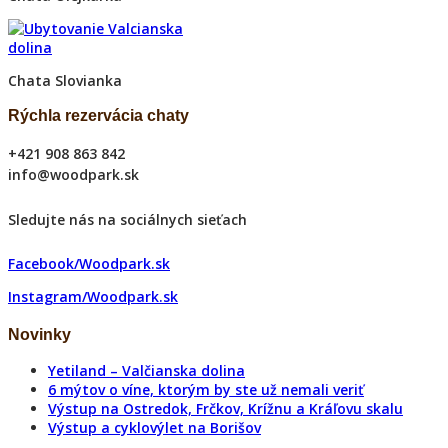
Chata Slovianka
Rýchla rezervácia chaty
+421 908 863 842
info@woodpark.sk
Sledujte nás na sociálnych sieťach
Facebook/Woodpark.sk
Instagram/Woodpark.sk
Novinky
Yetiland – Valčianska dolina
6 mýtov o víne, ktorým by ste už nemali veriť
Výstup na Ostredok, Frčkov, Krížnu a Kráľovu skalu
Výstup a cyklovýlet na Borišov