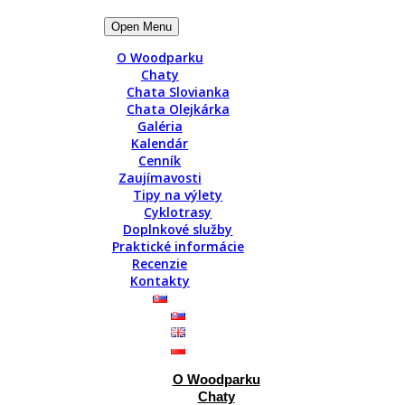
Open Menu
O Woodparku
Chaty
Chata Slovianka
Chata Olejkárka
Galéria
Kalendár
Cenník
Zaujímavosti
Tipy na výlety
Cyklotrasy
Doplnkové služby
Praktické informácie
Recenzie
Kontakty
km ponúka taktiež zaujímavé turistické možnosti. Zaparkujte pri cinto
ribližne hodinu a trochu sa pri ňom zadýchate, stúpanie je prudšie. 
 strelnice.)
O Woodparku
Chaty