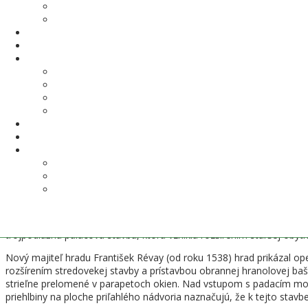
Cestou sa zastavte a oddýchnite si pri Kaplnke svätej Margity Uhorsk
Malý Kriváň, Veľký Kriváň, Lysec, Tlstá a Ostrá. Ďalekohľadom uvidíte
História Znievskeho hradu
Hrad Zniev alebo Turčiansky hrad sa prvýkrát spomína v listine, ktor
preto sa nazýva Turčiansky. Sídlil tu tzv. Turčiansky komitát, ktor
Hrad bol dvojdielny s murovaným kamenným opevnením. Jeho domin
Ďalší osud hradu v 15. a na začiatku 16. storočia poznačili vojensk
1532 bol hrad spolu s kláštorom dobytý a ťažko poškodený. Vtedy bo
trojpodlažná palácová stavba, ktorá vznikla rozšírením staršej obytn
Nový majiteľ hradu František Révay (od roku 1538) hrad prikázal ope
rozšírením stredovekej stavby a prístavbou obrannej hranolovej baš
strieľne prelomené v parapetoch okien. Nad vstupom s padacím most
priehlbiny na ploche priľahlého nádvoria naznačujú, že k tejto stavb