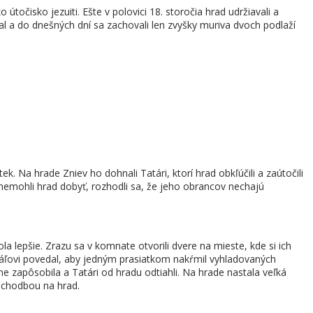
očisko jezuiti. Ešte v polovici 18. storočia hrad udržiavali a
dal a do dnešných dní sa zachovali len zvyšky muriva dvoch podlaží
ek. Na hrade Zniev ho dohnali Tatári, ktorí hrad obkľúčili a zaútočili
 nemohli hrad dobyť, rozhodli sa, že jeho obrancov nechajú
 lepšie. Zrazu sa v komnate otvorili dvere na mieste, kde si ich
 Kráľovi povedal, aby jedným prasiatkom nakŕmil vyhladovaných
e zapôsobila a Tatári od hradu odtiahli. Na hrade nastala veľká
u chodbou na hrad.