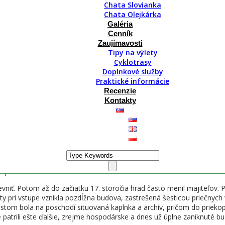
Chata Slovianka
Chata Olejkárka
ej, ktorú v roku 2010 opravili. Ďalšou peknou zastávkou je Kláštorská 
Galéria
 aj Blatnický a Sklabinský hrad. K zrúcanine hradu Zniev, odkiaľ je tak
Cenník
Zaujímavosti
Tipy na výlety
Cyklotrasy
Doplnkové služby
Praktické informácie
Recenzie
ú vydal uhorský kráľ Belo IV. v roku 1243 ako „castrum Turus“. Od polo
Kontakty
ý spadal pod Zvolenskú župu. Po osamostatnení Turčianskej stolice vý
antou bol pozdĺžny vežovitý palác obklopený hradbou.
é udalosti spojené s mocenskými bojmi o uhorský trón. Pri ťažení Ferd
la zničená a už neobnovená horná časť hradu, dolný hrad aj naďalej u
ej veže.
vniť. Potom až do začiatku 17. storočia hrad často menil majiteľov. 
ty pri vstupe vznikla pozdĺžna budova, zastrešená šesticou priečnyc
om bola na poschodí situovaná kaplnka a archív, pričom do priekopy
e patrili ešte ďalšie, zrejme hospodárske a dnes už úplne zaniknuté b