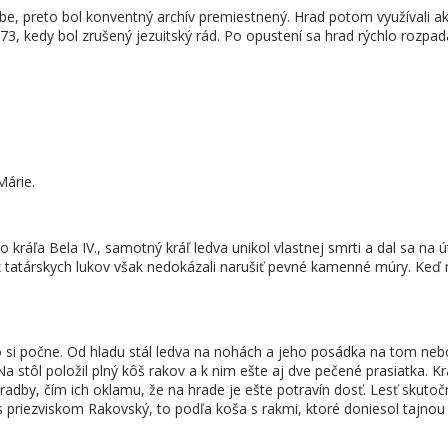
 preto bol konventný archív premiestnený. Hrad potom využívali ako út
1773, kedy bol zrušený jezuitský rád. Po opustení sa hrad rýchlo rozpa
Márie.
o kráľa Bela IV., samotný kráľ ledva unikol vlastnej smrti a dal sa na út
 z tatárskych lukov však nedokázali narušiť pevné kamenné múry. Keď
 si počne. Od hladu stál ledva na nohách a jeho posádka na tom nebola
Na stôl položil plný kôš rakov a k nim ešte aj dve pečené prasiatka.
dby, čím ich oklamu, že na hrade je ešte potravín dosť. Lesť skutočn
l s priezviskom Rakovský, to podľa koša s rakmi, ktoré doniesol tajno