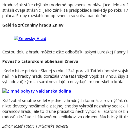
Hradu však stále chýbalo moderné opevnenie odolávajúce delostreľbe,
strážili dvaja strážnici. Jeho zánik sa predpokladá niekedy po roku 
paláca. Stopy rozsiahleho opevnenia sú sotva badateľné.
Galéria zrúcaniny hradu Zniev:
Cestou dolu z hradu môžete ešte odbočiť k Jaskyni Lurdskej Panny 
Povesť o tatárskom obliehaní Znieva
Keď v bitke pri rieke Slanej v roku 1241 porazili Tatári uhorské vojsk
naň. Na hradby hradu dorážala vlna tatárskych vojsk za vlnou, šípy
vyhladovať, kým sa sami nevzdajú a nevydajú im uhorského kráľa.
Kráľ zatiaľ smutne sedel v jednej z hradných komnát a rozmýšľal, čo
nikto dovtedy nevšimol a z tajnej chodby vykročil neznámy sedliak. 
obrancov hradu, ale to druhé prasiatko nech vyhodia Tatárom cez hra
radosť a kráľ udelil šikovnému sedliakovi za odmenu šľachtický titu
Zdroj: Jozef Tatár: Turčianske povesti