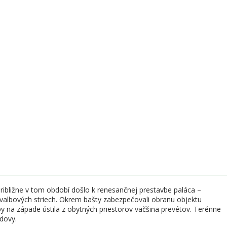
vyhliadka, z ktorej uvidíte Martinské hole, pýchy Veľkej Fatry ako je
isto výhľad na celú Turčiansku kotlinu, je to už len pár minút cesty.
vice 13. storočia bol hrad používaný na administratívne účely, aj
znam hradu klesol a bol premenovaný na Zniev.
inanda I. Habsburského, respektíve jeho generála Katzianera, v roku
držiavali. Jeho hlavnú obytnú budovu na konci stredoveku tvorila
Približne v tom období došlo k renesančnej prestavbe paláca –
h valbových striech. Okrem bašty zabezpečovali obranu objektu
 na západe ústila z obytných priestorov väčšina prevétov. Terénne
udovy.