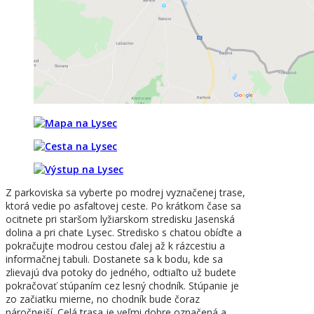
Z parkoviska sa vyberte po modrej vyznačenej trase,
ktorá vedie po asfaltovej ceste. Po krátkom čase sa
ocitnete pri staršom lyžiarskom stredisku Jasenská
dolina a pri chate Lysec. Stredisko s chatou obíďte a
pokračujte modrou cestou ďalej až k rázcestiu a
informačnej tabuli. Dostanete sa k bodu, kde sa
zlievajú dva potoky do jedného, odtiaľto už budete
pokračovať stúpaním cez lesný chodník. Stúpanie je
zo začiatku mierne, no chodník bude čoraz
náročnejší. Celá trasa je veľmi dobre označená a