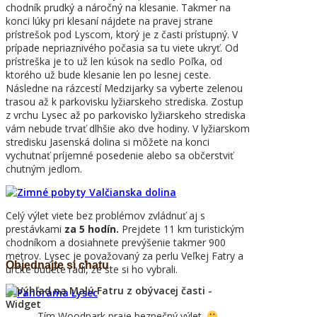
chodník prudký a náročný na klesanie. Takmer na
konci lúky pri klesaní nájdete na pravej strane
prístrešok pod Lyscom, ktorý je z časti prístupný. V
prípade nepriaznivého počasia sa tu viete ukryť. Od
prístreška je to už len kúsok na sedlo Poľka, od
ktorého už bude klesanie len po lesnej ceste.
Následne na rázcestí Medzijarky sa vyberte zelenou
trasou až k parkovisku lyžiarskeho strediska. Zostup
z vrchu Lysec až po parkovisko lyžiarskeho strediska
vám nebude trvať dlhšie ako dve hodiny. V lyžiarskom
stredisku Jasenská dolina si môžete na konci
vychutnať príjemné posedenie alebo sa občerstviť
chutným jedlom.
Celý výlet viete bez problémov zvládnuť aj s
prestávkami
za 5 hodín.
Prejdete 11 km turistickým
chodníkom a dosiahnete prevýšenie takmer 900
metrov. Lysec je považovaný za perlu Veľkej Fatry a
Objednajte si chatu
určite budete radi, že ste si ho vybrali.
Tím Woodpark praje bezpečný výlet.