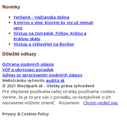
Novinky
Yetiland – Valčianska dolina
6 mýtov o víne, ktorým by ste už nemali
veriť
Výstup na Ostredok, Frčkov, Krížnu a
Kráľovu skalu
Výstup a cyklovýlet na Borišov
Dôležité odkazy
Ochrana osobných údajov
VOP a ubytovací poriadok
Súhlas so spracovaním osobných údajov
Webstránku vytvorilo
audito.sk
© 2021 Woodpark.sk - Všetky práva vyhradené
Pre zlepšenie používania našej stránky používame cookies.
Veríme, že je to pre vás v poriadku, no kedykoľvek si ich
nastavenie môžete zmeniť.
Rozumiem
Chcem vedieť viac
Privacy & Cookies Policy