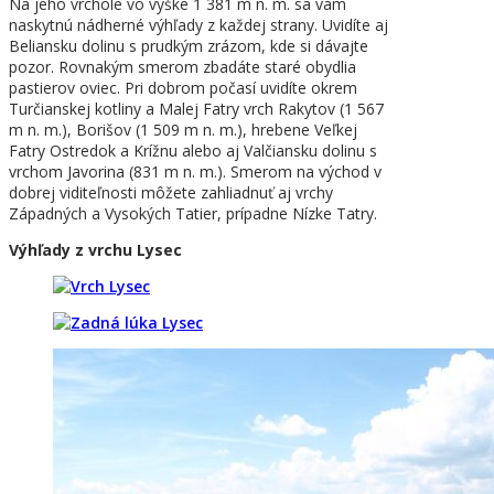
Na jeho vrchole vo výške 1 381 m n. m. sa vám
naskytnú nádherné výhľady z každej strany. Uvidíte aj
Beliansku dolinu s prudkým zrázom, kde si dávajte
pozor. Rovnakým smerom zbadáte staré obydlia
pastierov oviec. Pri dobrom počasí uvidíte okrem
Turčianskej kotliny a Malej Fatry vrch Rakytov (1 567
m n. m.), Borišov (1 509 m n. m.), hrebene Veľkej
Fatry Ostredok a Krížnu alebo aj Valčiansku dolinu s
vrchom Javorina (831 m n. m.). Smerom na východ v
dobrej viditeľnosti môžete zahliadnuť aj vrchy
Západných a Vysokých Tatier, prípadne Nízke Tatry.
Výhľady z vrchu Lysec