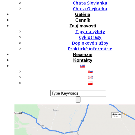
výlety.
Chata Slovianka
Chata Olejkárka
Galéria
Cenník
K vrchu Lysec sa viete z chát Woodpark dostať
Zaujímavosti
autom alebo aj na bicykli. Vzdialenosť od chát k
Tipy na výlety
parkovisku lyžiarskeho strediska Ski resort Jasenská
Cyklotrasy
dolina, kde vám odporúčame nechať auto, je
Doplnkové služby
necelých 20 km. Na Lysec vo Veľkej Fatre sa môžete
Praktické informácie
vybrať až tromi rozdielnymi cestami. My vám
Recenzie
opíšeme tú s najlepšími výhľadmi.
Kontakty