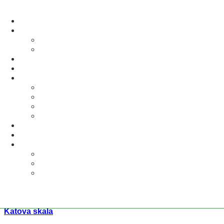
Day
1 novembra, 2021
01 nov 2021
Woodpark
Partizánske bunkre vo Valčianskej doline
Váš výstup môžete začať priamo pri chate Woodpark, ktorá sa 
Čítať celý článok
01 nov 2021
Woodpark
Katova skala