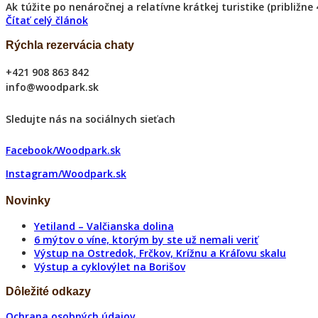
Ak túžite po nenáročnej a relatívne krátkej turistike (pribli
Čítať celý článok
Rýchla rezervácia chaty
+421 908 863 842
info@woodpark.sk
Sledujte nás na sociálnych sieťach
Facebook/Woodpark.sk
Instagram/Woodpark.sk
Novinky
Yetiland – Valčianska dolina
6 mýtov o víne, ktorým by ste už nemali veriť
Výstup na Ostredok, Frčkov, Krížnu a Kráľovu skalu
Výstup a cyklovýlet na Borišov
Dôležité odkazy
Ochrana osobných údajov