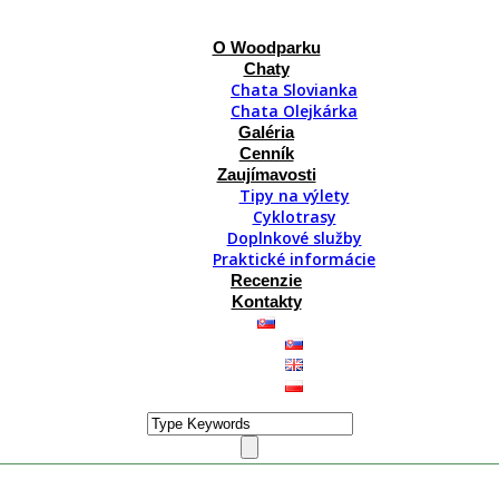
O Woodparku
Chaty
Chata Slovianka
Chata Olejkárka
Galéria
Cenník
Zaujímavosti
Tipy na výlety
Cyklotrasy
Doplnkové služby
Praktické informácie
Recenzie
Kontakty
nachádza v srdci Valčianskej doliny pár minút od Snowlandu. Vyb