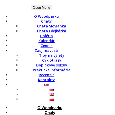
Open Menu
O Woodparku
Chaty
Chata Slovianka
Chata Olejkárka
15 jan 2022
Galéria
Woodpark
Kalendár
Cenník
Výstup na vrcholy Tlstá a Ostrá vo Veľkej
Zaujímavosti
Fatre
Tipy na výlety
Cyklotrasy
Poznáte vrcholy Veľkej Fatry Tlstá a Ostrá?
Doplnkové služby
Viete, prečo sú tak pomenované? Ak nie, veríme,
Praktické informácie
že čoskoro ich spoznáte. Tieto dva vrcholy patria
Recenzie
medzi najvyhľadávanejšie a najobľúbenejšie...
Kontakty
Čítať celý článok
Rýchla rezervácia chaty
+421 908 863 842
info@woodpark.sk
O Woodparku
Chaty