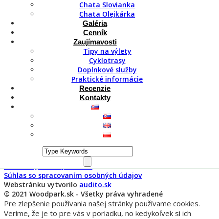
Sledujte nás na sociálnych sieťach
Chata Slovianka
Chata Olejkárka
Facebook/Woodpark.sk
Galéria
Cenník
Instagram/Woodpark.sk
Zaujímavosti
Tipy na výlety
Novinky
Cyklotrasy
Doplnkové služby
Yetiland – Valčianska dolina
Praktické informácie
6 mýtov o víne, ktorým by ste už nemali
Recenzie
veriť
Kontakty
Výstup na Ostredok, Frčkov, Krížnu a
Kráľovu skalu
Výstup a cyklovýlet na Borišov
Dôležité odkazy
Ochrana osobných údajov
VOP a ubytovací poriadok
Súhlas so spracovaním osobných údajov
Webstránku vytvorilo
audito.sk
© 2021 Woodpark.sk - Všetky práva vyhradené
Pre zlepšenie používania našej stránky používame cookies.
Veríme, že je to pre vás v poriadku, no kedykoľvek si ich