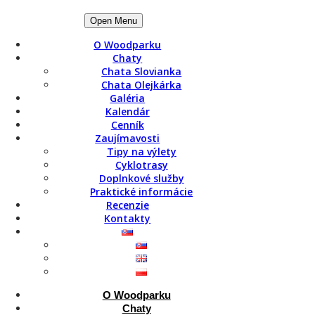
Open Menu
O Woodparku
Chaty
Chata Slovianka
Rýchla rezervácia chaty
Chata Olejkárka
Galéria
+421 908 863 842
Kalendár
info@woodpark.sk
Cenník
Zaujímavosti
Sledujte nás na sociálnych sieťach
Tipy na výlety
Cyklotrasy
Doplnkové služby
Facebook/Woodpark.sk
Praktické informácie
Instagram/Woodpark.sk
Recenzie
Kontakty
Novinky
Yetiland – Valčianska dolina
6 mýtov o víne, ktorým by ste už nemali
veriť
O Woodparku
Výstup na Ostredok, Frčkov, Krížnu a
Chaty
Kráľovu skalu