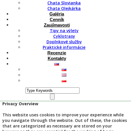
Chata Slovianka
Výstup a cyklovýlet na Borišov
Chata Olejkárka
Dôležité odkazy
Galéria
Cenník
Ochrana osobných údajov
Zaujímavosti
VOP a ubytovací poriadok
Tipy na výlety
Súhlas so spracovaním osobných údajov
Cyklotrasy
Webstránku vytvorilo
audito.sk
Doplnkové služby
© 2021 Woodpark.sk - Všetky práva vyhradené
Praktické informácie
Pre zlepšenie používania našej stránky používame cookies.
Recenzie
Veríme, že je to pre vás v poriadku, no kedykoľvek si ich
Kontakty
nastavenie môžete zmeniť.
Rozumiem
Chcem vedieť viac
Privacy & Cookies Policy
Close
Privacy Overview
This website uses cookies to improve your experience while
you navigate through the website. Out of these, the cookies
that are categorized as necessary are stored on your